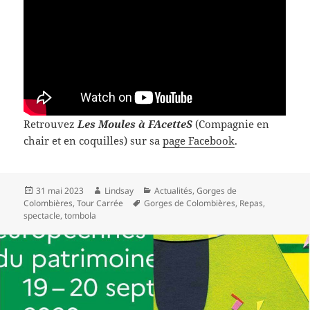
Retrouvez
Les Moules à FAcetteS
(Compagnie en
chair et en coquilles) sur sa
page Facebook
.
Publié
Auteur
Catégories
31 mai 2023
Lindsay
Actualités
,
Gorges de
le
Mots-
Colombières
,
Tour Carrée
Gorges de Colombières
,
Repas
,
clés
spectacle
,
tombola