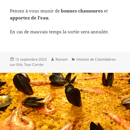
Pensez à vous munir de
bonnes chaussures
et
apportez de l’eau
.
En cas de mauvais temps la sortie sera annulée.
Publié
Auteur
Catégories
15 septembre 2023
Romain
Histoire de Colombières-
le
sur-Orb
,
Tour Carrée