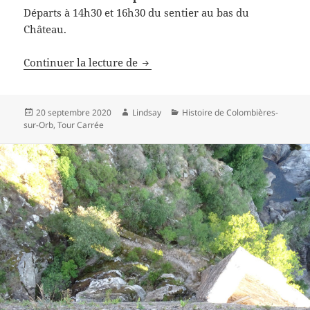
Départs à 14h30 et 16h30 du sentier au bas du
Château.
Journées du Patrimoine 2020
Continuer la lecture de
Publié
Auteur
Catégories
20 septembre 2020
Lindsay
Histoire de Colombières-
le
sur-Orb
,
Tour Carrée