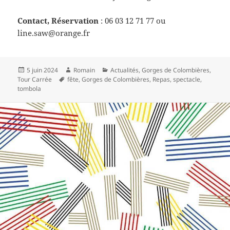
Contact, Réservation
: 06 03 12 71 77 ou
line.saw@orange.fr
Publié
Auteur
Catégories
5 juin 2024
Romain
Actualités
,
Gorges de Colombières
,
le
Mots-
Tour Carrée
fête
,
Gorges de Colombières
,
Repas
,
spectacle
,
clés
tombola