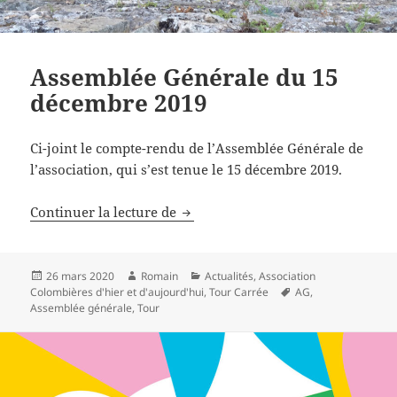
Assemblée Générale du 15
décembre 2019
Ci-joint le compte-rendu de l’Assemblée Générale de
l’association, qui s’est tenue le 15 décembre 2019.
Assemblée Générale du 15 décemb
Continuer la lecture de
Publié
Auteur
Catégories
26 mars 2020
Romain
Actualités
,
Association
le
Mots-
Colombières d'hier et d'aujourd'hui
,
Tour Carrée
AG
,
clés
Assemblée générale
,
Tour