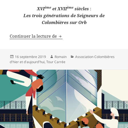
ème
ème
XVI
et XVII
siècles
:
Les trois générations de Seigneurs de
Colombières sur Orb
Journée Européenne du Patrimoin
Continuer la lecture de
Publié
Auteur
Catégories
16 septembre 2019
Romain
Association Colombières
le
d'hier et d'aujourd'hui
,
Tour Carrée