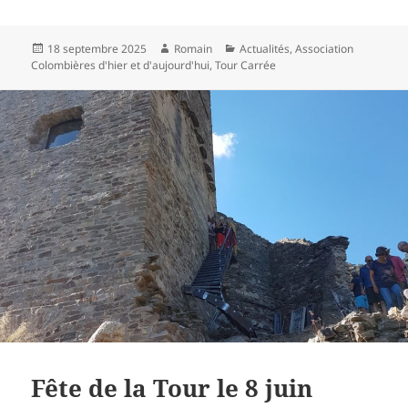
Publié
Auteur
Catégories
18 septembre 2025
Romain
Actualités
,
Association
le
Colombières d'hier et d'aujourd'hui
,
Tour Carrée
Fête de la Tour le 8 juin